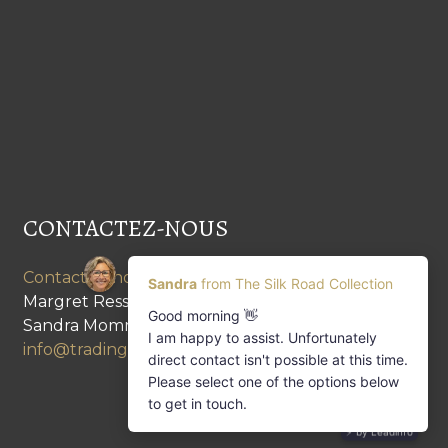
CONTACTEZ-NOUS
Contactez-nous
Margret Ressang:
+32 (0)496 107 647
Sandra Mommen:
+32 (0)475 26 43 98
info@tradingpartners-silkroad.com