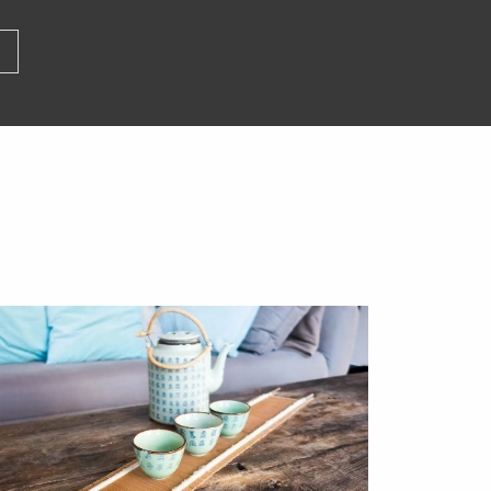
é
Petit bougeoir rouillé