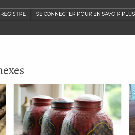
REGISTRE
SE CONNECTER POUR EN SAVOIR PLUS
ugeoir décoratif rouillé
Petit bougeoir rouill
nexes