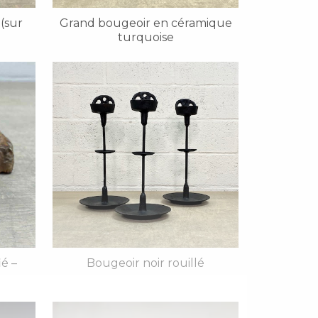
 (sur
Grand bougeoir en céramique
turquoise
ié –
Bougeoir noir rouillé