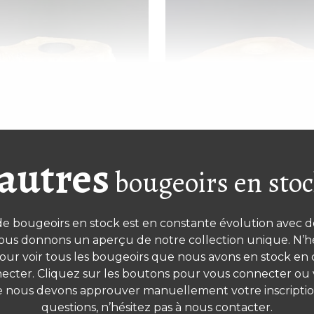
 autres
bougeoirs en sto
geoir en bois pétrifié –
Bougeoir en bois pétrif
moyen
moyen
de bougeoirs en stock est en constante évolution avec d
ous donnons un aperçu de notre collection unique. N’hés
our voir tous les bougeoirs que nous avons en stock e
cter. Cliquez sur les boutons pour vous connecter ou 
e nous devons approuver manuellement votre inscription
questions, n’hésitez pas à nous contacter.