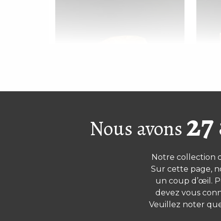
27
Nous avons
Bougeoir en bois pétrifié – petit
Bou
Notre collection 
Sur cette page, n
un coup d’œil. P
devez vous conne
Veuillez noter qu