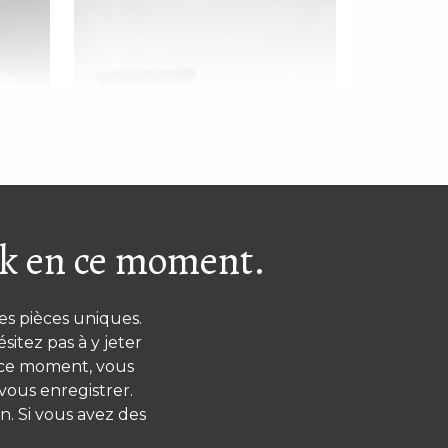
ck en ce moment.
ié –
Bougeoir en fil de fer S (sur
commande)
es pièces uniques.
itez pas à y jeter
n ce moment, vous
vous enregistrer.
. Si vous avez des