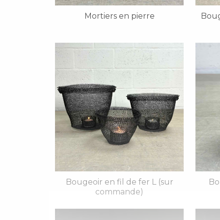
Mortiers en pierre
Boug
Bougeoir en fil de fer L (sur
Bou
commande)