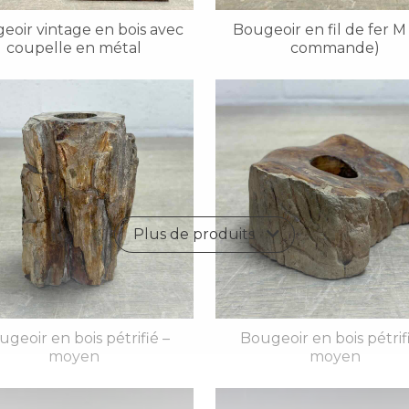
eoir vintage en bois avec
Bougeoir en fil de fer M
coupelle en métal
commande)
Plus de produits
geoir en bois pétrifié –
Bougeoir en bois pétrif
moyen
moyen