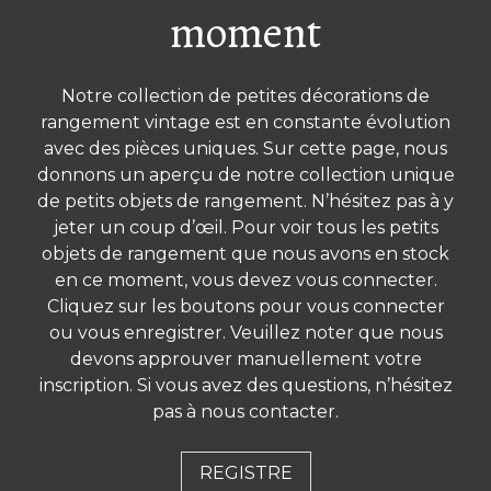
moment
Notre collection de petites décorations de
Paniers à grue en bois
Paire de paniers de
rangement vintage est en constante évolution
mariage
avec des pièces uniques. Sur cette page, nous
donnons un aperçu de notre collection unique
de petits objets de rangement. N’hésitez pas à y
jeter un coup d’œil. Pour voir tous les petits
objets de rangement que nous avons en stock
en ce moment, vous devez vous connecter.
Cliquez sur les boutons pour vous connecter
ou vous enregistrer. Veuillez noter que nous
devons approuver manuellement votre
inscription. Si vous avez des questions, n’hésitez
Authentique tirelire
Vieux plateau vertical
pas à nous contacter.
ancienne.
en bois
REGISTRE