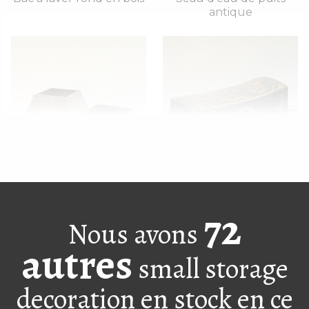
antique
Conteneurs de riz L
Petit plumier avec
couvercle
72
Nous avons
autres
small storage
decoration en stock en ce