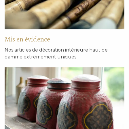
Panier en bois
Boîte de nouilles plates.
Mis en évidence
Nos articles de décoration intérieure haut de
gamme extrêmement uniques
Plateau de séchage du
M – panier en bois rouge
thé en bambou fin
avec poignée