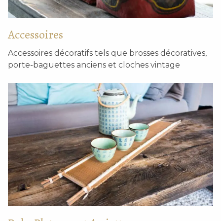
Accessoires
Accessoires décoratifs tels que brosses décoratives,
Boîte à pique-nique en
Paniers paysans ronds
bois avec couvercle et
porte-baguettes anciens et cloches vintage
poignée
Paniers rustiques
Boîte carrée.