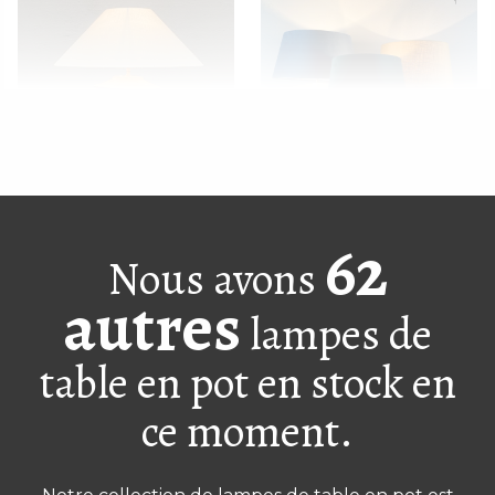
Lampe à pot de la
Jarre turque XS lavée
62
dynastie Han verte
en blanc comme lampe
Nous avons
autres
lampes de
table en pot en stock en
ce moment.