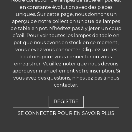
Notre collection de lampes de table en pot est
en constante évolution avec des pièces
Lampe en pot droite
Vieille mat gris lampe de
turquoise/verte
pot
uniques. Sur cette page, nous donnons un
aperçu de notre collection unique de lampes
de table en pot. N’hésitez pas à y jeter un coup
d’œil. Pour voir toutes les lampes de table en
pot que nous avons en stock en ce moment,
vous devez vous connecter. Cliquez sur les
boutons pour vous connecter ou vous
enregistrer. Veuillez noter que nous devons
approuver manuellement votre inscription. Si
vous avez des questions, n’hésitez pas à nous
contacter.
L – pot gris rustique non
Petite lampe de table
émaillé
en poterie rustique
grise
REGISTRE
SE CONNECTER POUR EN SAVOIR PLUS