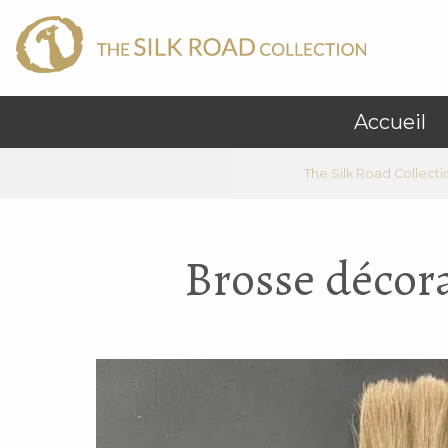
Accueil
The Silk Road Collecti
Brosse décora