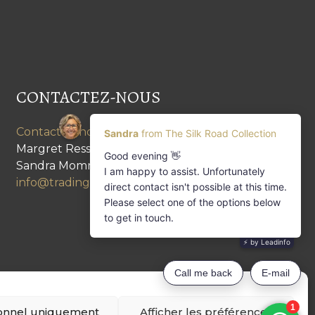
CONTACTEZ-NOUS
Contactez-nous
Margret Ressang:
+32 (0)496 107 647
Sandra Mommen:
+32 (0)475 26 43 98
info@tradingpartners-silkroad.com
onnel uniquement
Afficher les préférences