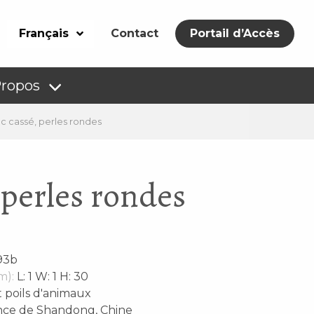
Français
Contact
Portail d’Accès
Propos
c cassé, perles rondes
 perles rondes
93b
m):
L: 1 W: 1 H: 30
t poils d'animaux
nce de Shandong, Chine