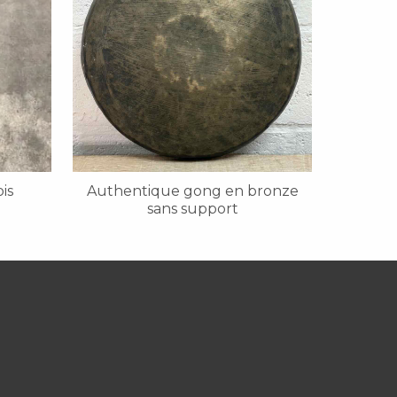
is
Authentique gong en bronze
sans support