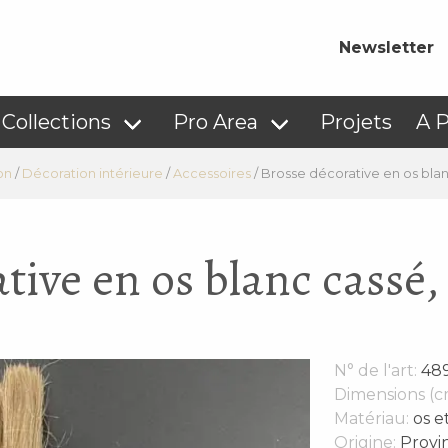
Newsletter
Collections
Pro Area
Projets
A 
on
/
Décoration intérieure
/
Accessoires
/
Brosse décorative en os blan
tive en os blanc cassé,
N° de l'art:
48
Dimensions (c
Matériau:
os e
Origine:
Provi