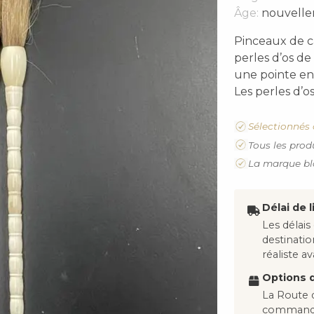
Âge:
nouvellem
Pinceaux de c
perles d’os d
une pointe en 
Les perles d’o
Sélectionnés 
Tous les prod
La marque bl
Délai de l
Les délais
destinati
réaliste 
Options d
La Route d
commandes