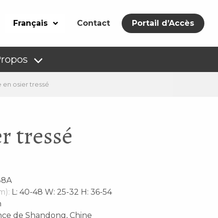
Français
Contact
Portail d’Accès
Propos
e en osier tressé
r tressé
38A
m):
L: 40-48 W: 25-32 H: 36-54
n
nce de Shandong, Chine