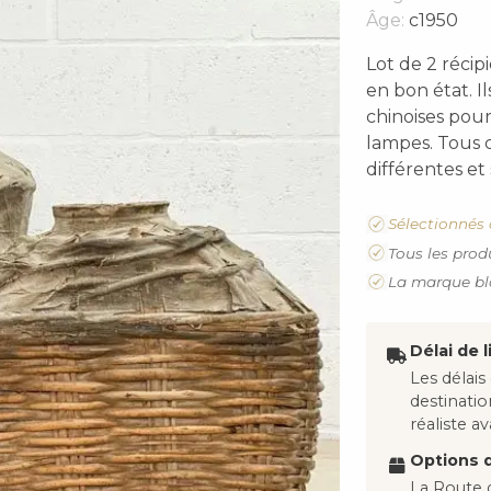
Âge:
c1950
Lot de 2 récip
en bon état. I
chinoises pour
lampes. Tous c
différentes et 
Sélectionnés 
Tous les prod
La marque bl
Délai de l
Les délais
destinati
réaliste 
Options d
La Route d