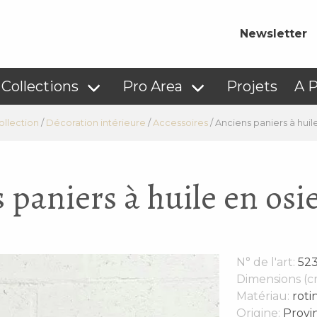
Newsletter
Collections
Pro Area
Projets
A 
ollection
/
Décoration intérieure
/
Accessoires
/
Anciens paniers à huil
 paniers à huile en osie
N° de l'art:
52
Dimensions (c
Matériau:
roti
Origine:
Provi