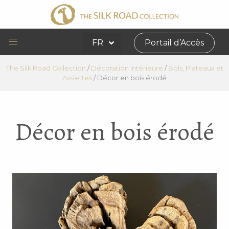
FR
Portail d’Accès
The Silk Road Collection
/
Décoration intérieure
/
Bols, Plateaux et
Assiettes
/
Décor en bois érodé
Décor en bois érodé