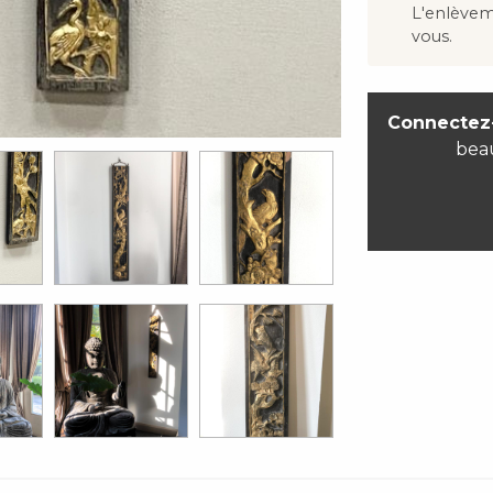
L'enlève
vous.
Connectez
bea