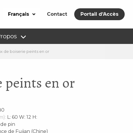
Français
Contact
Portail d’Accès
Propos
 de boiserie peints en or
 peints en or
80
m):
L: 60 W: 12 H:
 de pin
ce de Fujian (Chine)