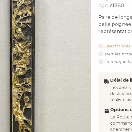
Âge:
c1880
Paire de longs
belle poignée
représentation
Sélectionnés 
Tous les prod
La marque bl
Délai de l
Les délais
destinati
réaliste 
Options d
La Route d
commandes
chercher