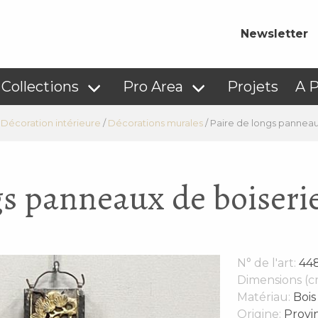
Newsletter
Collections
Pro Area
Projets
A 
/
Décoration intérieure
/
Décorations murales
/
Paire de longs panneaux
gs panneaux de boiserie
N° de l'art:
44
Dimensions (c
Matériau:
Bois
Origine:
Provin