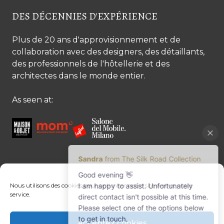
DES DÉCENNIES D'EXPÉRIENCE
Plus de 20 ans d'approvisionnement et de
collaboration avec des designers, des détaillants,
des professionnels de l'hôtellerie et des
architectes dans le monde entier.
As seen at:
CONTACTEZ-NOUS
Nous utilisons des cookies pour optimiser notre site web et notre
service.
Contactez-nous
Margret Ressang:
+32 (0)496 107 647
Acceptez cookies