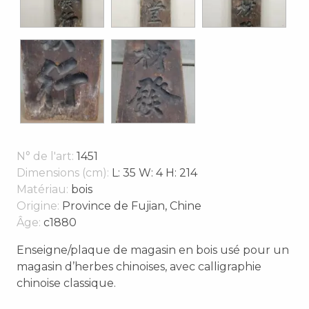
N° de l'art:
1451
Dimensions (cm):
L: 35 W: 4 H: 214
Matériau:
bois
Origine:
Province de Fujian, Chine
Âge:
c1880
Enseigne/plaque de magasin en bois usé pour un
magasin d’herbes chinoises, avec calligraphie
chinoise classique.