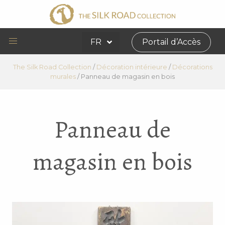
FR
Portail d’Accès
The Silk Road Collection
/
Décoration intérieure
/
Décorations
murales
/
Panneau de magasin en bois
Panneau de
magasin en bois