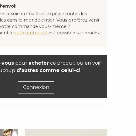
'envoi:
e la Soie emballe et expédie toutes les
 dans le monde entier. Vous préférez venir
 votre commande vous-même ?
ment à
notre entrepôt
est possible sur rendez-
-vous
pour
acheter
ce produit ou en voir
ucoup
d'autres comme celui-ci
!
Connexion