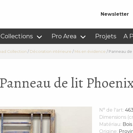
Newsletter
Collections
Pro Area
Projets
A 
oad Collection
/
Décoration intérieure
/
Mis en évidence
/
Panneau de l
Panneau de lit Phoeni
N° de l'art:
46
Dimensions (c
Matériau:
Bois
Origine:
Provin