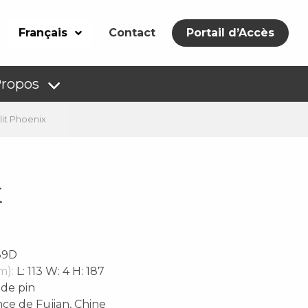
Français
Contact
Portail d’Accès
Propos
it Phoenix
x
39D
m):
L: 113 W: 4 H: 187
 de pin
ce de Fujian, Chine