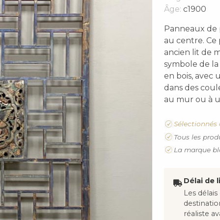
Âge:
c1900
Panneaux de p
au centre. Ce
ancien lit de 
symbole de la
en bois, avec 
dans des coule
au mur ou à u
Sélectionnés 
Tous les prod
La marque bl
Délai de l
Les délais
destinati
réaliste 