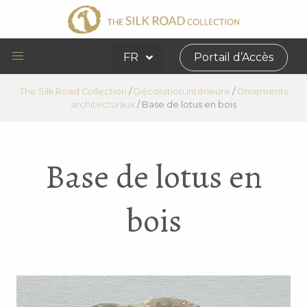
FR
Portail d’Accès
The Silk Road Collection
/
Décoration intérieure
/
Ornements
architecturaux
/
Base de lotus en bois
Base de lotus en
bois