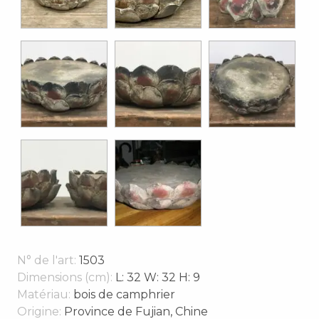
N° de l'art:
1503
Dimensions (cm):
L: 32 W: 32 H: 9
Matériau:
bois de camphrier
Origine:
Province de Fujian, Chine