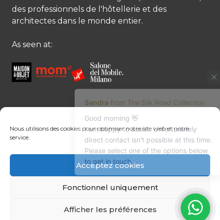
des professionnels de l'hôtellerie et des
architectes dans le monde entier.
As seen at:
CONTACTEZ-NOUS
Nous utilisons des cookies pour optimiser notre site web et notre
service.
Contactez-nous
Margret Ressang:
+32 (0)496 107 647
Acceptez cookies
Sandra Mommen:
+32 (0)475 26 43 98
info@tradingpartners-silkroad.com
Fonctionnel uniquement
Afficher les préférences
© Copyright 2026 The Silk Road Collection