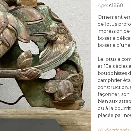
Âge:
c1880
Ornement en b
de lotus pro
impression de
boiserie délic
boiserie d’une 
Le lotus a com
et 13e siècles
bouddhistes de
camphrier éta
construction, 
façonner, son 
bien aux attaq
qu’à la pourrit
placée par nos
Sélectionnés 