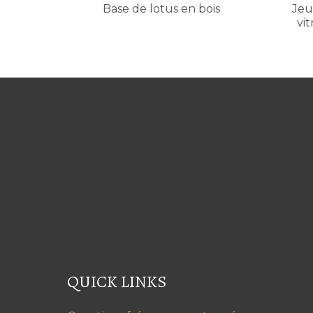
Base de lotus en bois
Jeu
vit
QUICK LINKS