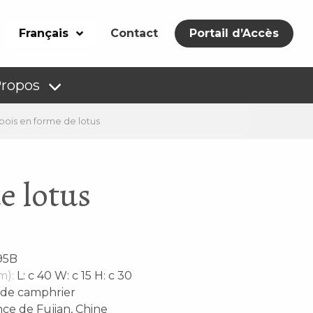
Français
Contact
Portail d’Accès
Propos
ois en forme de lotus
e lotus
95B
m):
L: c 40 W: c 15 H: c 30
 de camphrier
ce de Fujian, Chine