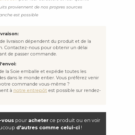
uits proviennent de nos propres sources
anche est possible
ivraison:
 de livraison dépendent du produit et de la
on. Contactez-nous pour obtenir un délai
avant de passer commande.
'envoi:
e la Soie emballe et expédie toutes les
 dans le monde entier. Vous préférez venir
 votre commande vous-même ?
ment à
notre entrepôt
est possible sur rendez-
-vous
pour
acheter
ce produit ou en voir
ucoup
d'autres comme celui-ci
!