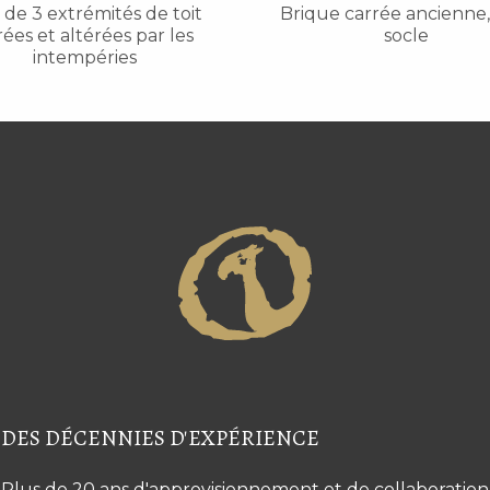
 de 3 extrémités de toit
Brique carrée ancienne,
rées et altérées par les
socle
intempéries
DES DÉCENNIES D'EXPÉRIENCE
Plus de 20 ans d'approvisionnement et de collaboration