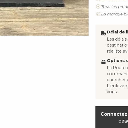
Tous les prod
La marque bl
Délai de l
Les délais
destinati
réaliste 
Options d
La Route d
commandes
chercher
L'enlève
vous.
Connectez
bea