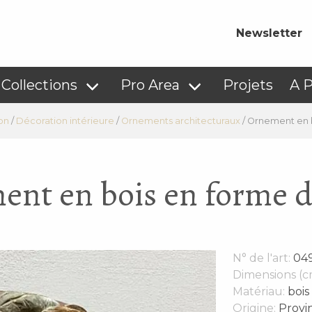
Newsletter
Collections
Pro Area
Projets
A 
on
/
Décoration intérieure
/
Ornements architecturaux
/
Ornement en b
nt en bois en forme d
N° de l'art:
04
Dimensions (c
Matériau:
bois
Origine:
Provin