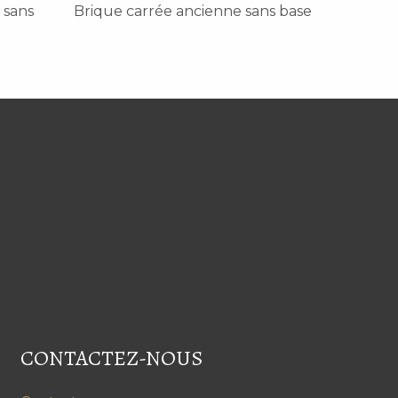
 sans
Brique carrée ancienne sans base
CONTACTEZ-NOUS