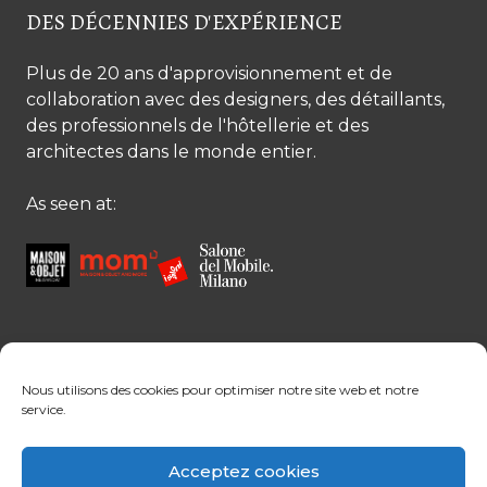
DES DÉCENNIES D'EXPÉRIENCE
Plus de 20 ans d'approvisionnement et de
collaboration avec des designers, des détaillants,
des professionnels de l'hôtellerie et des
architectes dans le monde entier.
As seen at:
CONTACTEZ-NOUS
Nous utilisons des cookies pour optimiser notre site web et notre
service.
Contactez-nous
Margret Ressang:
+32 (0)496 107 647
Acceptez cookies
Sandra Mommen:
+32 (0)475 26 43 98