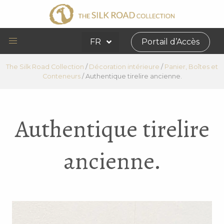
FR
Portail d’Accès
The Silk Road Collection
/
Décoration intérieure
/
Panier, Boîtes et
Conteneurs
/
Authentique tirelire ancienne.
Authentique tirelire
ancienne.