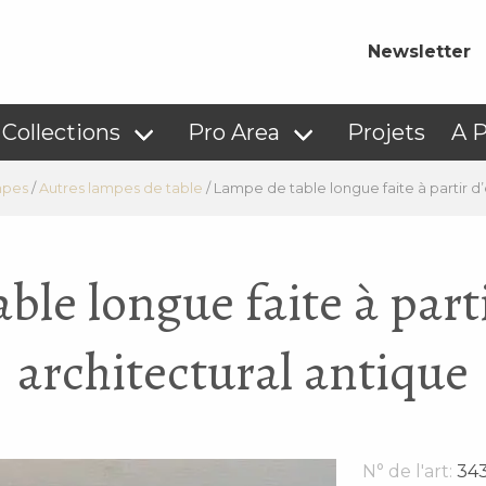
Newsletter
Collections
Pro Area
Projets
A 
pes
/
Autres lampes de table
/
Lampe de table longue faite à partir d
ble longue faite à part
architectural antique
N° de l'art:
343