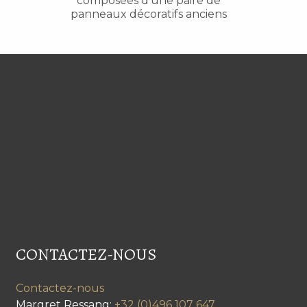
composées d’une paire de
panneaux décoratifs anciens
CONTACTEZ-NOUS
Contactez-nous
Margret Ressang:
+32 (0)496 107 647