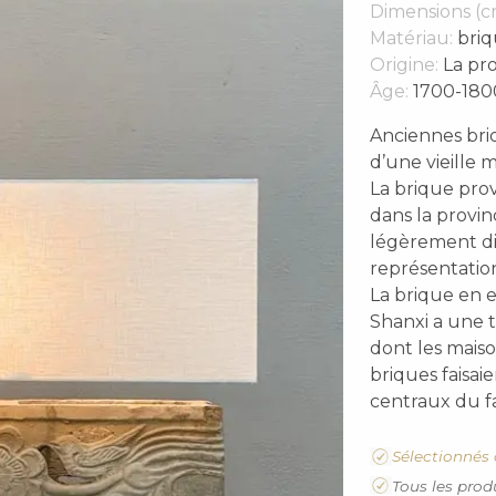
Dimensions (c
Matériau:
briq
Origine:
La pro
Âge:
1700-180
Anciennes bri
d’une vieille 
La brique prov
dans la provi
légèrement di
représentation
La brique en e
Shanxi a une t
dont les maiso
briques faisa
centraux du fa
Sélectionnés 
Tous les prod