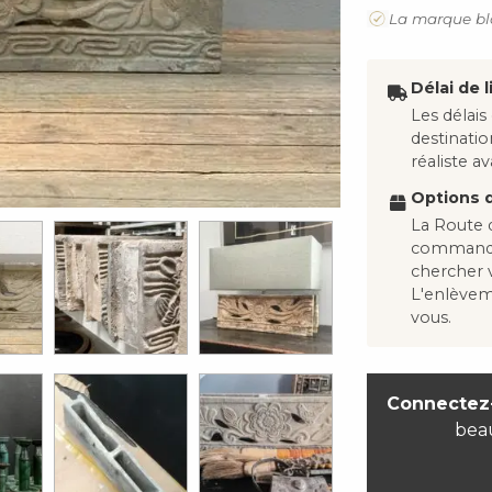
La marque bl
Délai de l
Les délais
destinati
réaliste 
Options d
La Route d
commandes
chercher
L'enlève
vous.
Connectez
bea