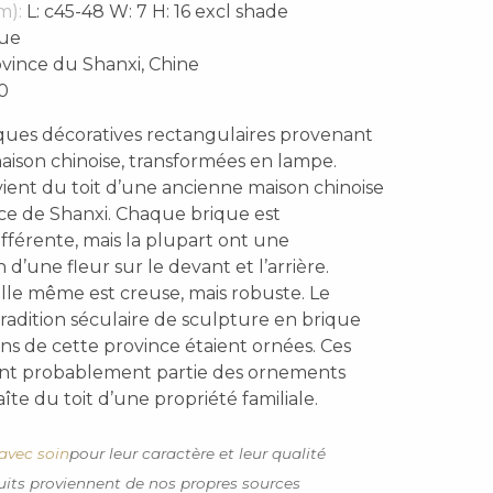
m):
L: c45-48 W: 7 H: 16 excl shade
ue
vince du Shanxi, Chine
0
ques décoratives rectangulaires provenant
maison chinoise, transformées en lampe.
ient du toit d’une ancienne maison chinoise
nce de Shanxi. Chaque brique est
fférente, mais la plupart ont une
 d’une fleur sur le devant et l’arrière.
lle même est creuse, mais robuste. Le
radition séculaire de sculpture en brique
ns de cette province étaient ornées. Ces
ient probablement partie des ornements
îte du toit d’une propriété familiale.
avec soin
pour leur caractère et leur qualité
uits proviennent de nos propres sources