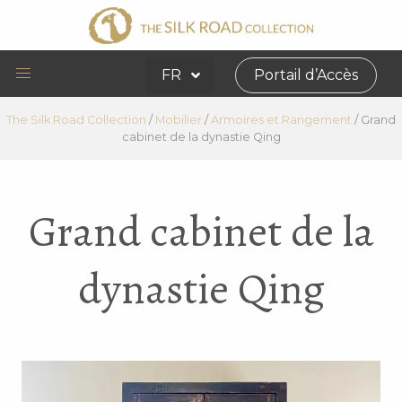
FR
Portail d’Accès
The Silk Road Collection
/
Mobilier
/
Armoires et Rangement
/
Grand
cabinet de la dynastie Qing
Grand cabinet de la
dynastie Qing