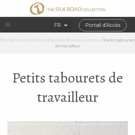
FR
Portail d’Accès
The Silk Road Collection
/
Mobilier
/
Mis en évidence
/
Petits tabourets
de travailleur
Petits tabourets de
travailleur