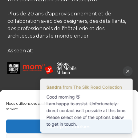
Plus de 20 ans d'approvisionnement et de
collaboration avec des designers, des détaillants,
des professionnels de l'hôtellerie et des
architectes dans le monde entier.
As seen at:
CONTACTEZ-NOUS
Nous utilisons des cookies pour optimiser notre site web et notre
service.
Contactez-nous
Margret Ressang:
+32 (0)496 107 647
Acceptez cookies
Sandra Mommen:
+32 (0)475 26 43 98
info@tradingpartners-silkroad.com