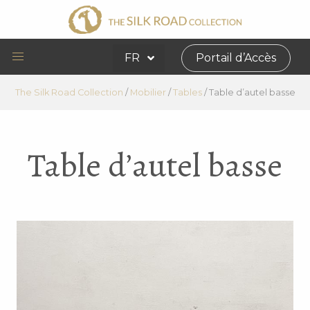
FR
Portail d’Accès
The Silk Road Collection
/
Mobilier
/
Tables
/
Table d’autel basse
Table d’autel basse