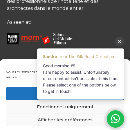
des professionnels de l'hôtellerie et des
architectes dans le monde entier.
As seen at:
CONTACTEZ-NOUS
Nous utilisons des cookies pour optimiser notre site web et notre
service.
Contactez-nous
Margret Ressang:
+32 (0)496 107 647
Acceptez cookies
Sandra Mommen:
+32 (0)475 26 43 98
info@tradingpartners-silkroad.com
Fonctionnel uniquement
Afficher les préférences
© Copyright 2026 The Silk Road Collection