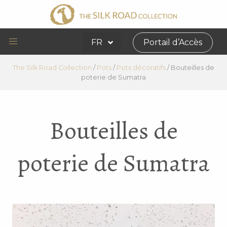
FR
Portail d’Accès
The Silk Road Collection
/
Pots
/
Pots décoratifs
/
Bouteilles de
poterie de Sumatra
Bouteilles de
poterie de Sumatra