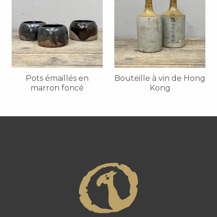
Pots émaillés en
Bouteille à vin de Hong
marron foncé
Kong