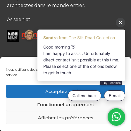
architectes dans le monde entier.
As seen at:
CONTACTEZ-NOUS
Nous utilisons des cookies pour optimiser notre site web et notre
service.
Contactez-nous
Margret Ressang:
+32 (0)496 107 647
Acceptez cookies
Sandra Mommen:
+32 (0)475 26 43 98
info@tradingpartners-silkroad.com
Fonctionnel uniquement
Afficher les préférences
© Copyright 2026 The Silk Road Collection
Trading Partners International BV | Registered office: Delften 23 UNIT