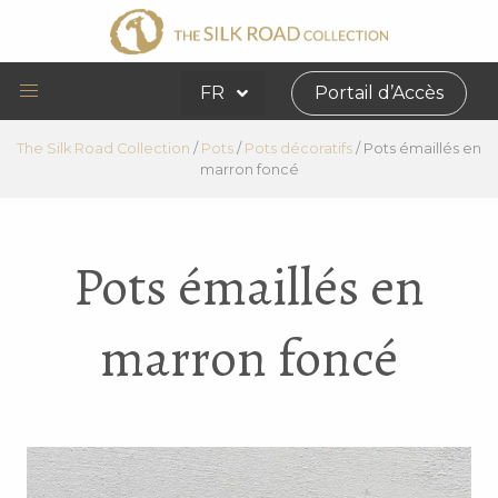
FR
Portail d’Accès
The Silk Road Collection
/
Pots
/
Pots décoratifs
/
Pots émaillés en
marron foncé
Pots émaillés en
marron foncé