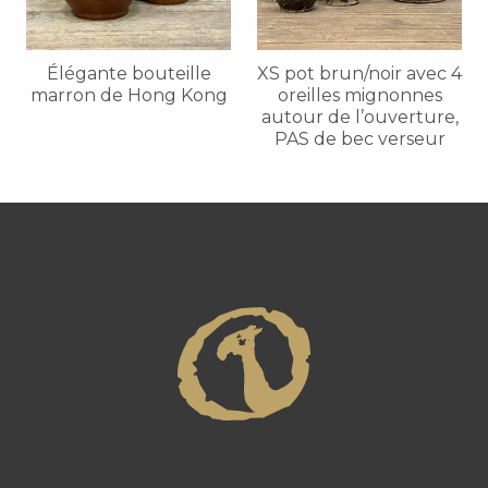
Élégante bouteille
XS pot brun/noir avec 4
marron de Hong Kong
oreilles mignonnes
autour de l’ouverture,
PAS de bec verseur