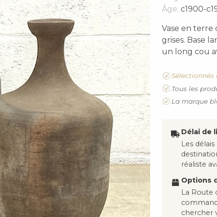
Âge:
c1900-c1
Vase en terre c
grises. Base l
un long cou a
Sélectionnés 
Tous les prod
La marque bl
Délai de l
Les délais
destinati
réaliste 
Options d
La Route d
commandes
chercher