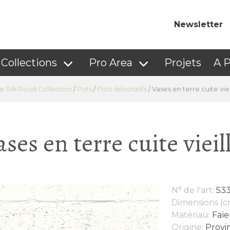
Newsletter
Collections
Pro Area
Projets
A 
e Silk Road Collection
/
Pots
/
Pots décoratifs
/
Vases en terre cuite vieil
ases en terre cuite vieill
N° de l'art:
533
Dimensions (c
Matériau:
Faïe
Origine:
Provi