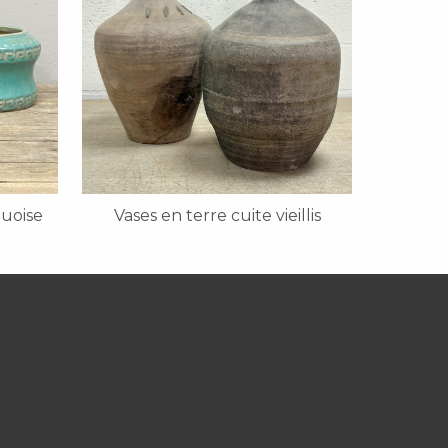
quoise
Vases en terre cuite vieillis