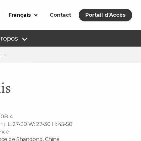
Français
Contact
Portail d’Accès
Propos
lis
is
0B-4
m):
L: 27-30 W: 27-30 H: 45-50
nce
nce de Shandong, Chine