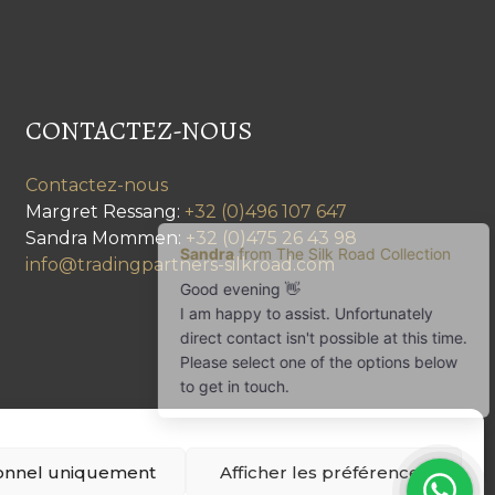
CONTACTEZ-NOUS
Contactez-nous
Margret Ressang:
+32 (0)496 107 647
Sandra Mommen:
+32 (0)475 26 43 98
info@tradingpartners-silkroad.com
onnel uniquement
Afficher les préférences