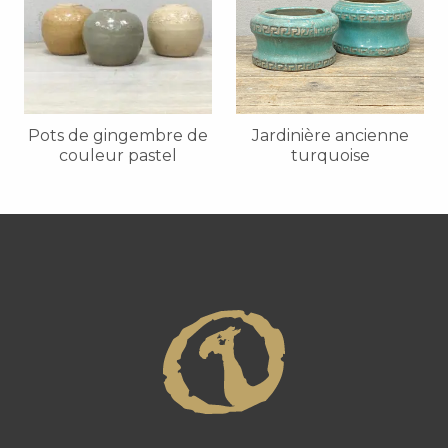
Pots de gingembre de
Jardinière ancienne
couleur pastel
turquoise