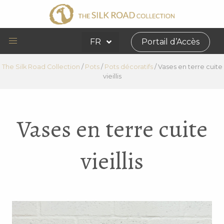
FR
Portail d’Accès
The Silk Road Collection
/
Pots
/
Pots décoratifs
/
Vases en terre cuite
vieillis
Vases en terre cuite
vieillis