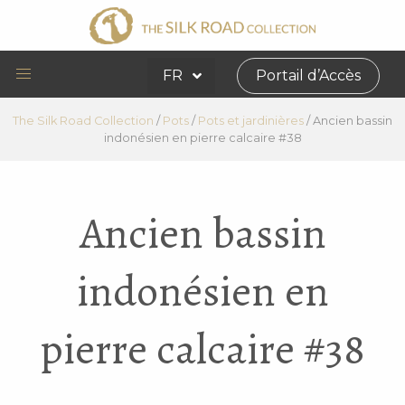
FR
Portail d’Accès
The Silk Road Collection
/
Pots
/
Pots et jardinières
/
Ancien bassin
indonésien en pierre calcaire #38
Ancien bassin
indonésien en
pierre calcaire #38