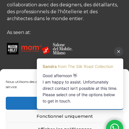
collaboration avec des designers, des détaillants,
des professionnels de l'hôtellerie et des
architectes dans le monde entier.
As seen at:
CONTACTEZ-NOUS
Nous utilisons des cookies pour optimiser notre site web et notre
service.
Contactez-nous
Margret Ressang:
+32 (0)496 107 647
Acceptez cookies
Sandra Mommen:
+32 (0)475 26 43 98
info@tradingpartners-silkroad.com
Fonctionnel uniquement