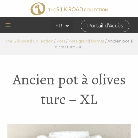
FR
Portail d’Accès
The Silk Road Collection
/
Pots
/
Pots grand format
/
Ancien pot à
olives turc – XL
Ancien pot à olives
turc – XL