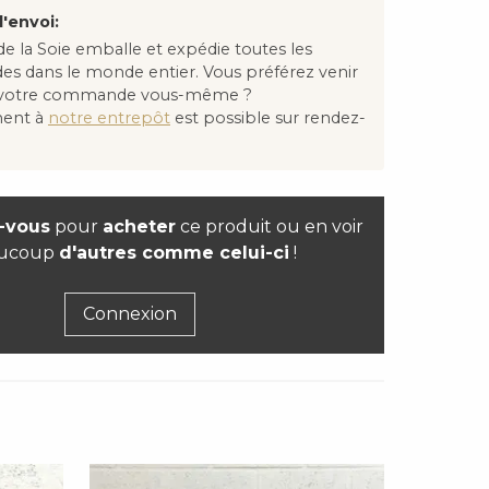
'envoi:
e la Soie emballe et expédie toutes les
 dans le monde entier. Vous préférez venir
 votre commande vous-même ?
ment à
notre entrepôt
est possible sur rendez-
-vous
pour
acheter
ce produit ou en voir
ucoup
d'autres comme celui-ci
!
Connexion