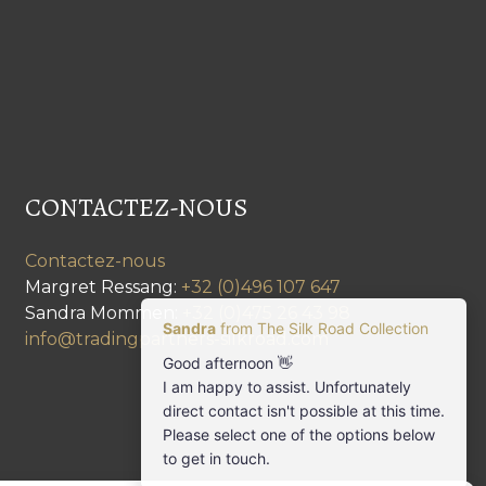
CONTACTEZ-NOUS
Contactez-nous
Margret Ressang:
+32 (0)496 107 647
Sandra Mommen:
+32 (0)475 26 43 98
info@tradingpartners-silkroad.com