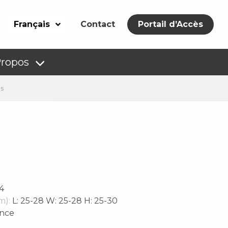
Français
Contact
Portail d’Accès
Propos
es
4
m):
L: 25-28 W: 25-28 H: 25-30
nce