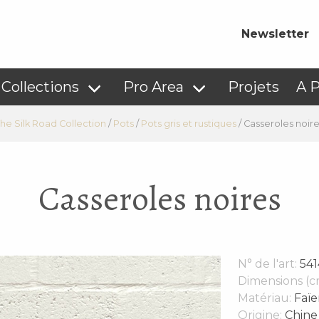
Newsletter
Collections
Pro Area
Projets
A 
he Silk Road Collection
/
Pots
/
Pots gris et rustiques
/
Casseroles noir
Casseroles noires
N° de l'art:
541
Dimensions (c
Matériau:
Faïe
Origine:
Chine