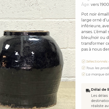
Âge:
vers 1900
Pot noir émail
large orné d’u
inférieure, av
anses. L’émail
bleu/noir ou 
transformer c
pas à nous dem
Sélectionnés 
Tous les prod
La marque bl
Délai de l
Les délais
destinati
réaliste 