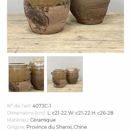
N° de l'art:
4073C-1
Dimensions (cm):
L: c21-22 W: c21-22 H: c26-28
Matériau:
Céramique
Origine:
Province du Shanxi, Chine