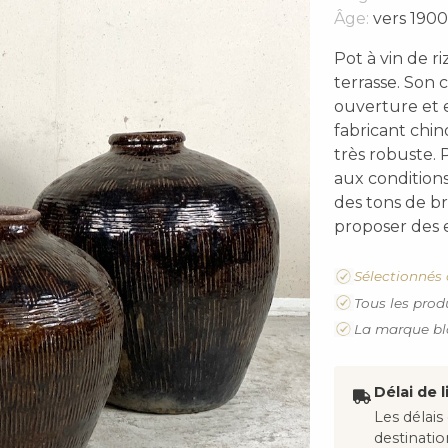
Âge:
vers 1900
Pot à vin de ri
terrasse. Son
ouverture et 
fabricant chino
très robuste. 
aux condition
des tons de b
proposer des 
Sélectionnés 
Tous les prod
La marque bl
Délai de l
Les délais
destinati