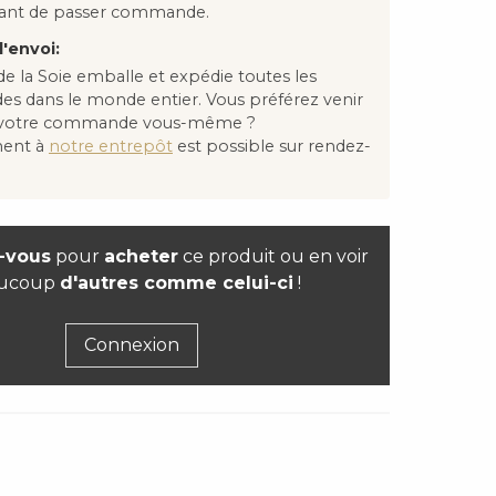
avant de passer commande.
'envoi:
e la Soie emballe et expédie toutes les
 dans le monde entier. Vous préférez venir
 votre commande vous-même ?
ment à
notre entrepôt
est possible sur rendez-
-vous
pour
acheter
ce produit ou en voir
ucoup
d'autres comme celui-ci
!
Connexion