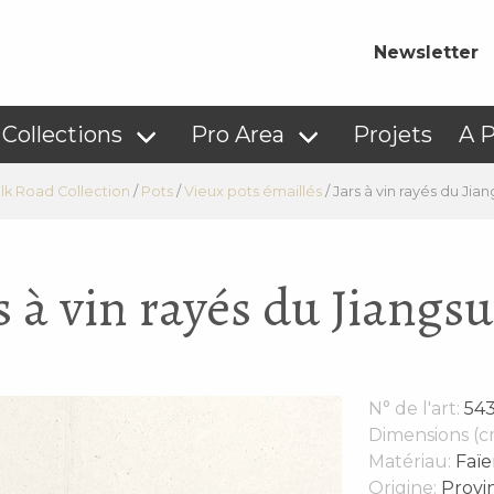
Newsletter
Collections
Pro Area
Projets
A 
ilk Road Collection
/
Pots
/
Vieux pots émaillés
/
Jars à vin rayés du Jia
s à vin rayés du Jiangs
N° de l'art:
54
Dimensions (c
Matériau:
Faïe
Origine:
Provin