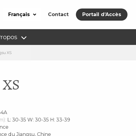
Français
Contact
Portail d’Accès
Propos
ngsu XS
u XS
34A
m):
L: 30-35 W: 30-35 H: 33-39
nce
ce du Jiangsu, Chine