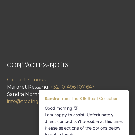
CONTACTEZ-NOUS
Contactez-nous
Margret Ressang:
+32 (0)496 107 647
Sandra Mommen:
+32 (0)475 26 43 98
info@tradingpartners-silkroad.com