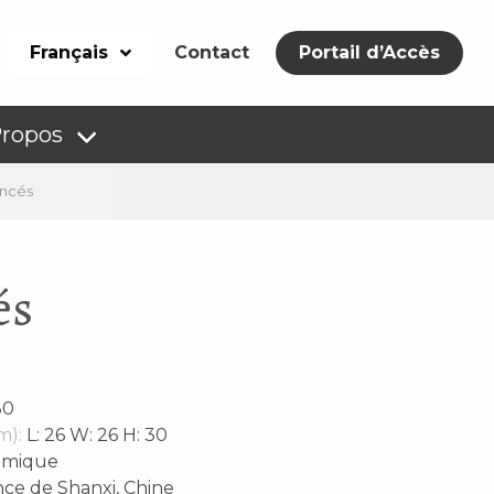
Français
Contact
Portail d’Accès
Propos
oncés
és
30
m):
L: 26 W: 26 H: 30
amique
ce de Shanxi, Chine