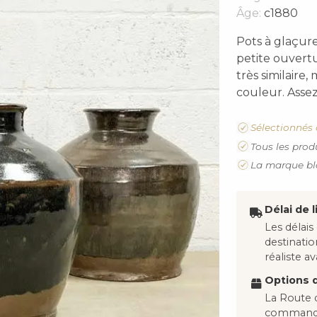
Âge:
c1880
Pots à glaçur
petite ouvertu
très similaire
couleur. Assez
Sélectionnés 
Tous les prod
La marque bl
Délai de l
Les délais
destinati
réaliste 
Options d
La Route d
commandes