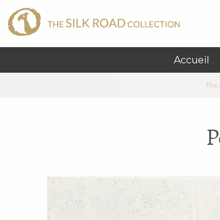
Accueil
The 
P