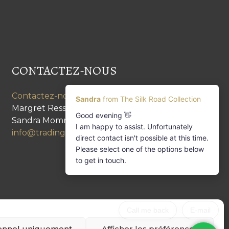
CONTACTEZ-NOUS
Contactez-nous
Margret Ressang:
+32 (0)496 107 647
Sandra Mommen:
+32 (0)475 26 43 98
info@tradingpartners-silkroad.com
onnel uniquement
Afficher les préférences