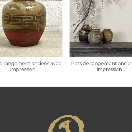
e rangement anciens avec
Pots de rangement ancie
impression
impression