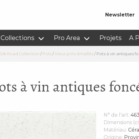
Newsletter
Collections
Pro Area
Projets
A 
Silk Road Collection
/
Pots
/
Vieux pots émaillés
/
Pots à vin antiques f
ots à vin antiques fonc
N° de l'art:
46
Dimensions (c
Matériau:
Cér
Origine:
Provin