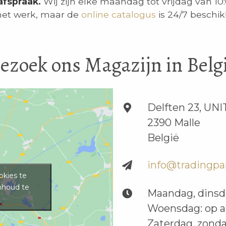
afspraak.
Wij zijn elke maandag tot vrijdag van 10:
het werk, maar de
online catalogus
is 24/7 beschik
ezoek ons Magazijn in Belg
Delften 23, UNI
2390 Malle
België
info@tradingpa
okies te
nhoud te
Maandag, dinsda
Woensdag: op a
Zaterdag, zonda