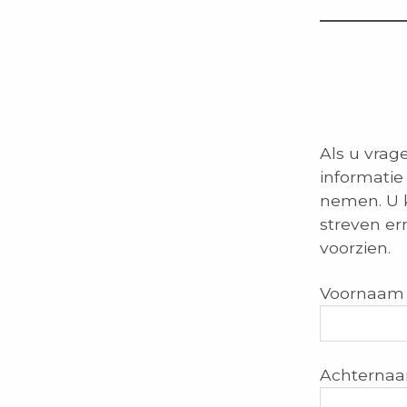
Als u vrag
informatie
nemen. U k
streven er
voorzien.
Voornaam 
Achternaa