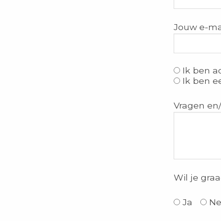
Jouw e-mai
Ik ben a
Ik ben e
Vragen en
Wil je gra
Ja
Ne