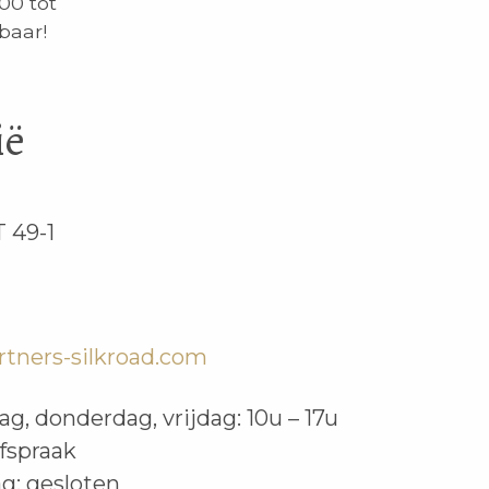
00 tot
baar!
ië
T 49-1
rtners-silkroad.com
g, donderdag, vrijdag: 10u – 17u
fspraak
g: gesloten