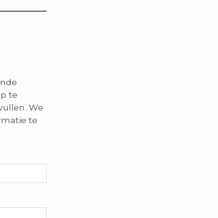
ende
p te
vullen. We
rmatie te