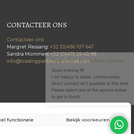
CONTACTEER ONS
Contacteer ons
Margret Ressang:
+32 (0)496 107 647
Sandra Mommen:
+32 (0)475 26 43 98
info@tradingpartners-silkroad.com
el functionele
Bekijk voorkeuren
A 347241 | VAT BE0473 462 245 | All rights reserved.