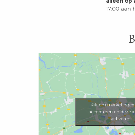
alleen op 
17:00 aan 
B
Klik om marketingco
accepteren en deze i
activeren