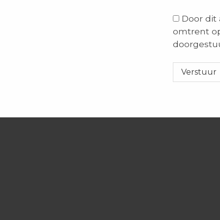
Laat
Door dit
dit
omtrent op
veld
doorgestuu
leeg.