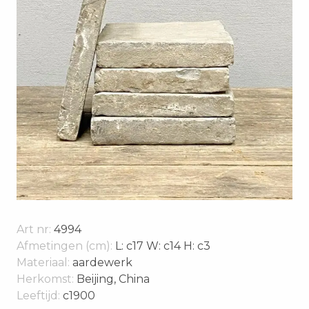
Art nr:
4994
Afmetingen (cm):
L: c17 W: c14 H: c3
Materiaal:
aardewerk
Herkomst:
Beijing, China
Leeftijd:
c1900