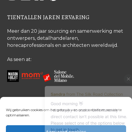
TIENTALLEN JAREN ERVARING
Meer dan 20 jaar sourcing en samenwerking met
ontwerpers, detailhandelaren,
horecaprofessionals en architecten wereldwijd.
As seen at:
CONTACTEER ONS
Wij gebruiken cookies om het gebruik van onze website en service te
optimaliseren.
Contacteer ons
Margret Ressang:
+32 (0)496 107 647
Aanvaard cookies