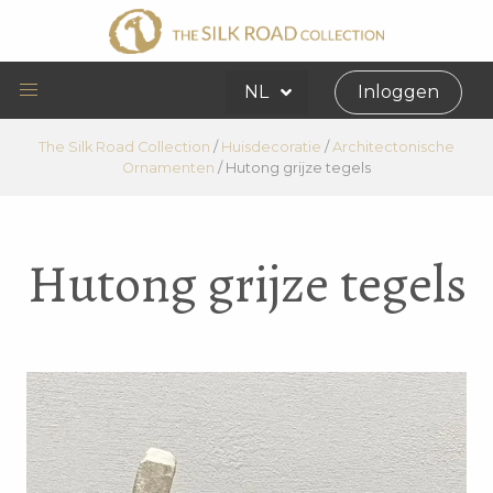
NL
Inloggen
The Silk Road Collection
/
Huisdecoratie
/
Architectonische
Ornamenten
/
Hutong grijze tegels
Hutong grijze tegels