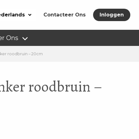
derlands
Contacteer Ons
Inloggen
er Ons
nker roodbruin – 20cm
onker roodbruin –