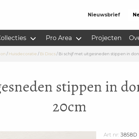
Nieuwsbrief
Ne
ollecties
Pro Area
Projecten
Ov
ion
/
Huisdecoratie
/
Bi Discs
/
Bi schijf met uitgesneden stippen in do
tgesneden stippen in d
20cm
Art nr:
3858D