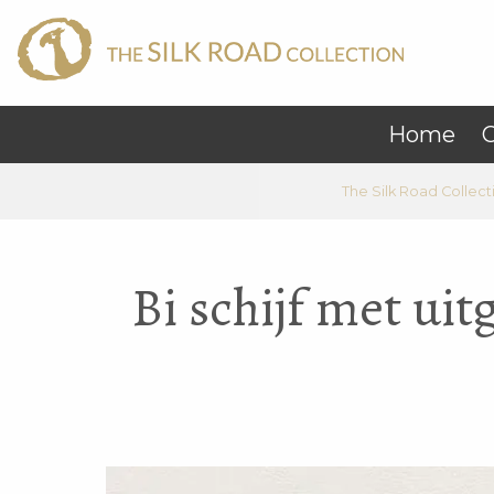
Home
C
The Silk Road Collect
Bi schijf met ui