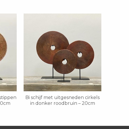
stippen
Bi schijf met uitgesneden cirkels
 30cm
in donker roodbruin – 20cm