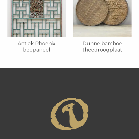
Antiek Phoenix
Dunne bamboe
bedpaneel
theedroogplaat