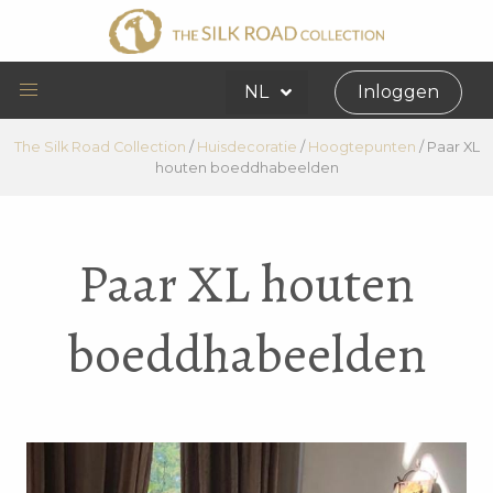
NL
Inloggen
The Silk Road Collection
/
Huisdecoratie
/
Hoogtepunten
/
Paar XL
houten boeddhabeelden
Paar XL houten
boeddhabeelden