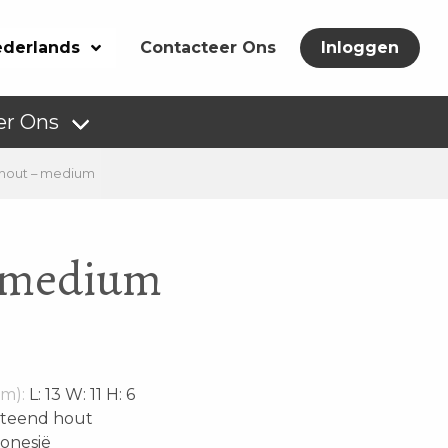
derlands
Contacteer Ons
Inloggen
er Ons
 hout – medium
– medium
m):
L: 13 W: 11 H: 6
steend hout
onesië