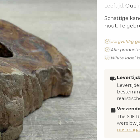
Leeftijd:
Oud m
Schattige kan
hout. Te gebru
Zorgvuldig ge
Alle producte
White label i
Levertijd:
Levertijde
bestemmi
realistisch
Verzendo
The Silk R
wereldwijd
ons magaz