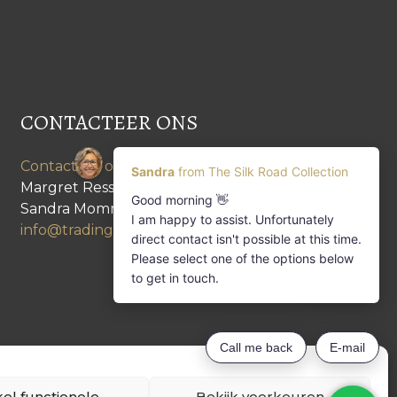
CONTACTEER ONS
Contacteer ons
Margret Ressang:
+32 (0)496 107 647
Sandra Mommen:
+32 (0)475 26 43 98
info@tradingpartners-silkroad.com
el functionele
Bekijk voorkeuren