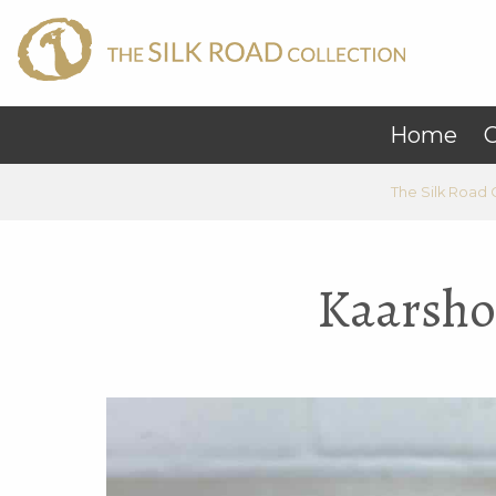
Home
C
The Silk Road 
Kaarsho