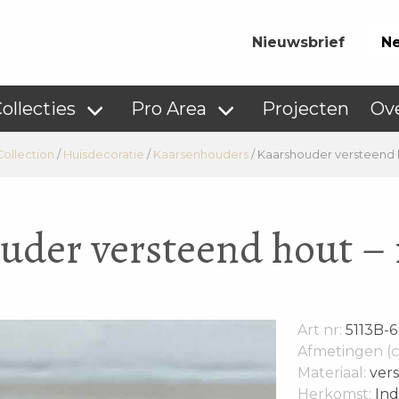
Nieuwsbrief
Ne
ollecties
Pro Area
Projecten
Ov
Collection
/
Huisdecoratie
/
Kaarsenhouders
/
Kaarshouder versteend
uder versteend hout 
Art nr:
5113B-6
Afmetingen (c
Materiaal:
ver
Herkomst:
Ind