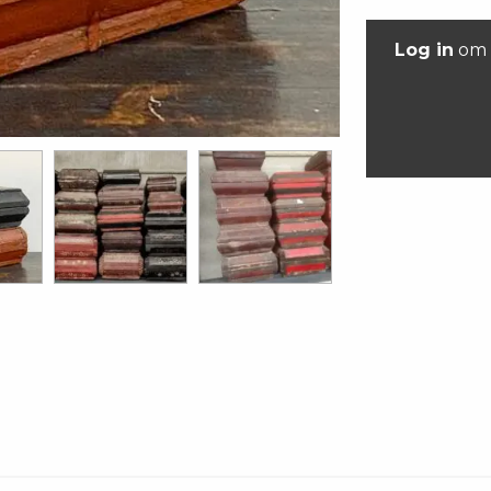
Log in
om 