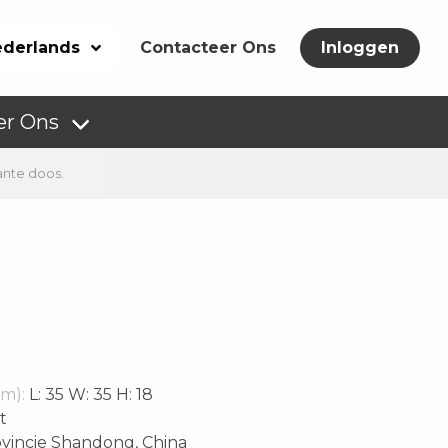
derlands
Contacteer Ons
Inloggen
er Ons
ante doos.
m):
L: 35 W: 35 H: 18
t
vincie Shandong, China