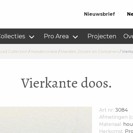
Nieuwsbrief
Ne
ollecties
Pro Area
Projecten
Ov
Road Collection
/
Huisdecoratie
/
Manden, Dozen en Containers
/
Vierk
Vierkante doos.
Art nr:
3084
Afmetingen (c
Materiaal:
hou
Herkomst:
Pro