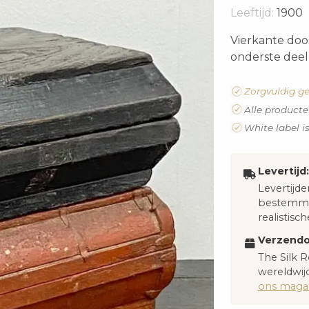
Leeftijd:
1900
Vierkante doo
onderste deel 
Zorgvuldig ge
Alle producte
White label i
Levertijd:
Levertijde
bestemmi
realistisch
Verzendo
The Silk R
wereldwijd
ons magaz