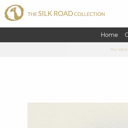
Home
C
The Silk 