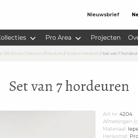
Nieuwsbrief
Ne
ollecties
Pro Area
Projecten
Ov
e Silk Road Collection
/
Meubels
/
Andere Meubels
/
Set van 7 hordeu
Set van 7 hordeuren
Art nr:
4204
Afmetingen (c
Materiaal:
Iep
Herkomst:
Pro