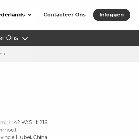
derlands
Contacteer Ons
Inloggen
er Ons
ren
m):
L: 42 W: 5 H: 216
enhout
vincie Hubei, China