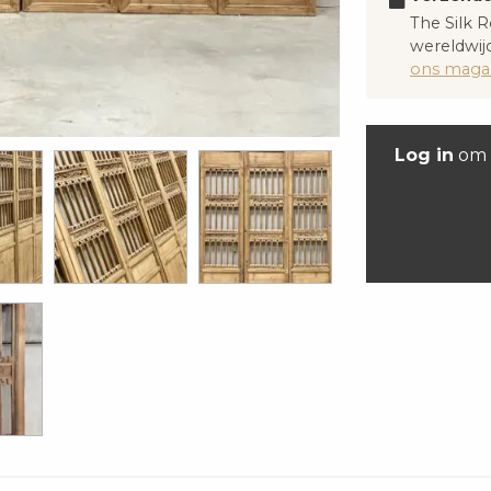
The Silk R
wereldwijd
ons magaz
Log in
om 