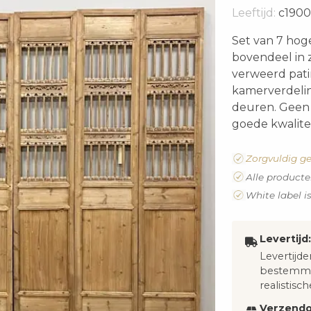
Leeftijd:
c1900
Set van 7 hog
bovendeel in 
verweerd pati
kamerverdeling
deuren. Geen 
goede kwalite
Zorgvuldig ge
Alle producte
White label i
Levertijd:
Levertijde
bestemmi
realistisch
Verzendo