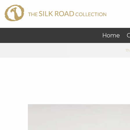
Home
C
Th