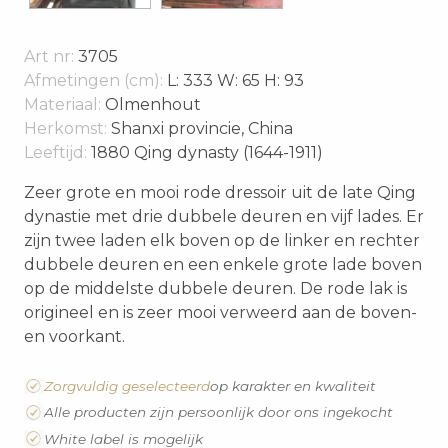
Art nr:
3705
Afmetingen (cm):
L: 333 W: 65 H: 93
Materiaal:
Olmenhout
Herkomst:
Shanxi provincie, China
Leeftijd:
1880 Qing dynasty (1644-1911)
Zeer grote en mooi rode dressoir uit de late Qing
dynastie met drie dubbele deuren en vijf lades. Er
zijn twee laden elk boven op de linker en rechter
dubbele deuren en een enkele grote lade boven
op de middelste dubbele deuren. De rode lak is
origineel en is zeer mooi verweerd aan de boven-
en voorkant.
Zorgvuldig geselecteerd
op karakter en kwaliteit
Alle producten zijn persoonlijk door ons ingekocht
White label is mogelijk