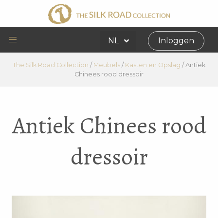
NL
Inloggen
The Silk Road Collection
/
Meubels
/
Kasten en Opslag
/
Antiek
Chinees rood dressoir
Antiek Chinees rood
dressoir