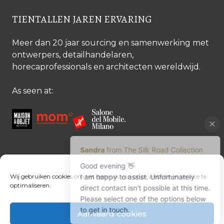
TIENTALLEN JAREN ERVARING
Meer dan 20 jaar sourcing en samenwerking met
ontwerpers, detailhandelaren,
horecaprofessionals en architecten wereldwijd.
As seen at:
CONTACTEER ONS
Wij gebruiken cookies om het gebruik van onze website en service te
optimaliseren.
Contacteer ons
Margret Ressang:
+32 (0)496 107 647
Aanvaard cookies
Sandra Mommen:
+32 (0)475 26 43 98