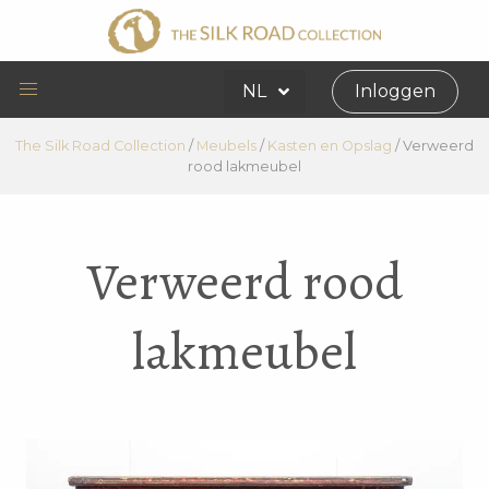
NL
Inloggen
The Silk Road Collection
/
Meubels
/
Kasten en Opslag
/
Verweerd
rood lakmeubel
Verweerd rood
lakmeubel