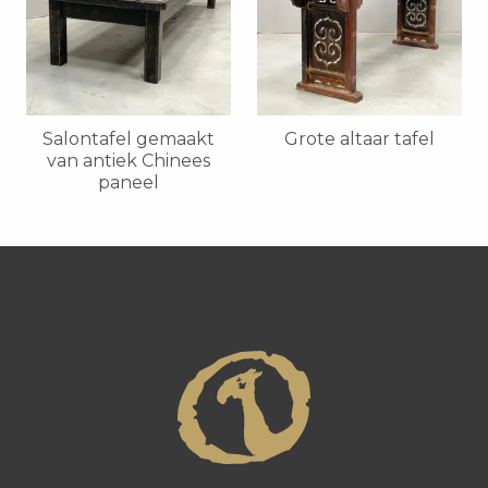
Salontafel gemaakt
Grote altaar tafel
van antiek Chinees
paneel