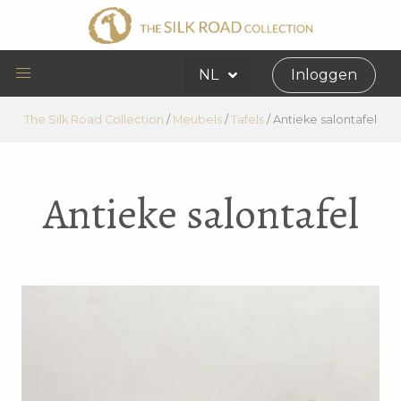
NL
Inloggen
The Silk Road Collection
/
Meubels
/
Tafels
/
Antieke salontafel
Antieke salontafel