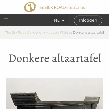
NL
Inloggen
The Silk Road Collection
/
Meubels
/
Tafels
/
Donkere altaartafel
Donkere altaartafel