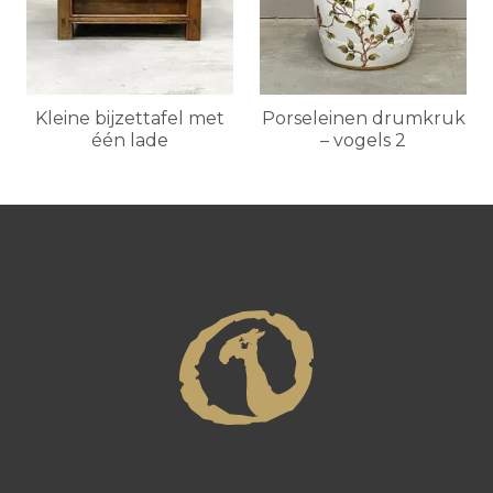
Kleine bijzettafel met
Porseleinen drumkruk
één lade
– vogels 2