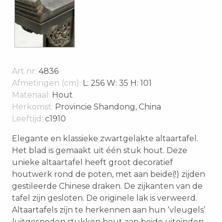
Art nr:
4836
Afmetingen (cm):
L: 256 W: 35 H: 101
Materiaal:
Hout
Herkomst:
Provincie Shandong, China
Leeftijd:
c1910
Elegante en klassieke zwartgelakte altaartafel.
Het blad is gemaakt uit één stuk hout. Deze
unieke altaartafel heeft groot decoratief
houtwerk rond de poten, met aan beide(!) zijden
gestileerde Chinese draken. De zijkanten van de
tafel zijn gesloten. De originele lak is verweerd.
Altaartafels zijn te herkennen aan hun ‘vleugels’
(uitgesneden stukken hout aan beide uiteinden