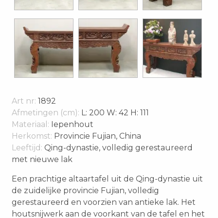
Art nr:
1892
Afmetingen (cm):
L: 200 W: 42 H: 111
Materiaal:
Iepenhout
Herkomst:
Provincie Fujian, China
Leeftijd:
Qing-dynastie, volledig gerestaureerd
met nieuwe lak
Een prachtige altaartafel uit de Qing-dynastie uit
de zuidelijke provincie Fujian, volledig
gerestaureerd en voorzien van antieke lak. Het
houtsnijwerk aan de voorkant van de tafel en het