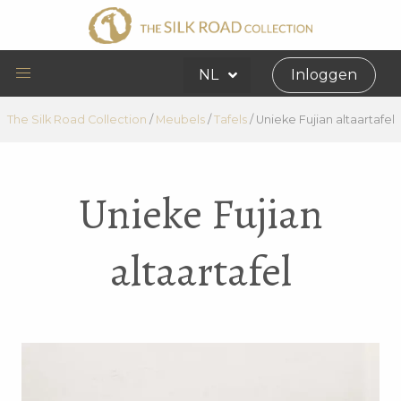
NL
Inloggen
The Silk Road Collection
/
Meubels
/
Tafels
/
Unieke Fujian altaartafel
Unieke Fujian
altaartafel