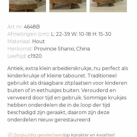
Art nr:
4648B
Afmetingen (cm):
L: 22-39 W: 10-18 H: 15-30
Materiaal:
Hout
Herkomst:
Provincie Shanxi, China
Leeftijd:
c1920
Antiek, extra klein arbeiderskrukje, nu perfect als
kinderkrukje of kleine tabouret. Traditioneel
gebruikt als draagbare zitplaatsen voor kinderen
buiten of in eethuisjes buiten. Verouderd en
verweerd door tijd en gebruik. Sommige krukjes
hebben onderdelen die in de loop der tijd
beschadigd zijn geraakt, daarom zijn deze
onderdelen nieuw gerestaureerd
Zorgvuldig geselecteerd
op karakter en kwaliteit