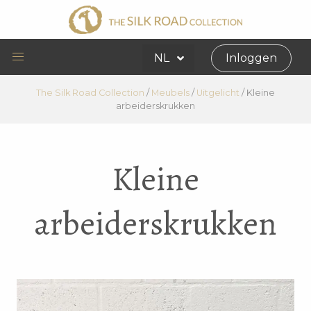
NL
Inloggen
The Silk Road Collection
/
Meubels
/
Uitgelicht
/
Kleine
arbeiderskrukken
Kleine
arbeiderskrukken