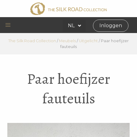
NL
Inloggen
The Silk Road Collection
/
Meubels
/
Uitgelicht
/
Paar hoefijzer
fauteuils
Paar hoefijzer
fauteuils