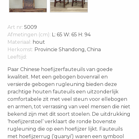
Art nr:
5009
Afmetingen (cm):
L: 65 W: 65 H: 94
Materiaal:
hout
Herkomst:
Provincie Shandong, China
Leeftijd:
Paar Chinese hoefijzerfauteuils van goede
kwaliteit. Met een gebogen bovenrail en
versierde gebogen rugleuning bieden deze
prachtige houten fauteuils een uitzonderlijk
comfortabele zit met veel steun voor ellebogen
en armen, tot verrassing van veel mensen die niet
bekend zijn met dit soort stoelen. De uitdrukking
‘hoefijzerstoel’ verklaart de ronde bovenste
rugleuning die op een hoefijzer lijkt. Fauteuils
met hoefijzerrug (‘quanyi’) waren een symbool