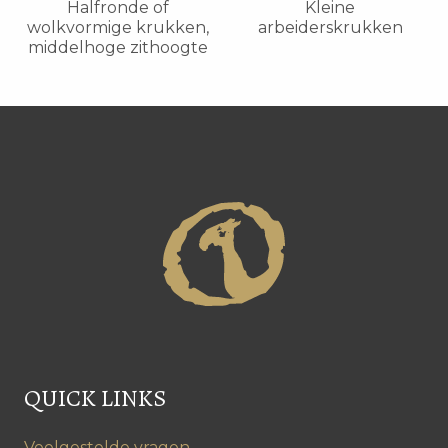
Halfronde of
Kleine
wolkvormige krukken,
arbeiderskrukken
middelhoge zithoogte
QUICK LINKS
Veelgestelde vragen