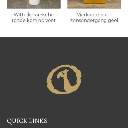
Witte keramische
Vierkante pot –
ronde kom op voet
zonsondergang geel
QUICK LINKS