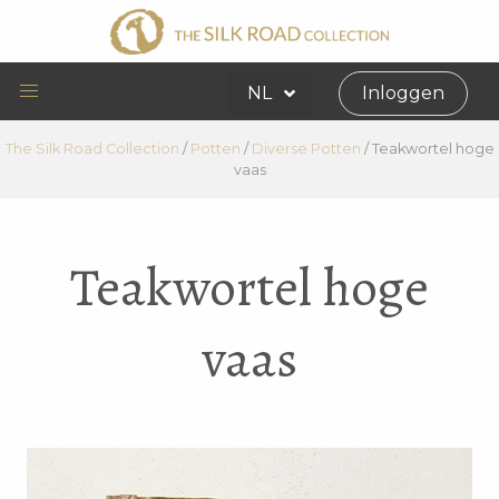
NL
Inloggen
The Silk Road Collection
/
Potten
/
Diverse Potten
/
Teakwortel hoge
vaas
Teakwortel hoge
vaas