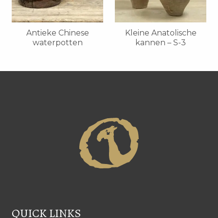
Antieke Chinese
Kleine Anatolische
waterpotten
kannen – S-3
QUICK LINKS