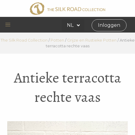
NL
Inloggen
The Silk Road Collection
/
Potten
/
Grijze en Rustieke Potten
/
Antieke
terracotta rechte vaas
Antieke terracotta
rechte vaas