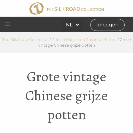
NL
Inloggen
The Silk Road Collection
/
Potten
/
Grijze en Rustieke Potten
/
Grote
vintage Chinese grijze potten
Grote vintage
Chinese grijze
potten