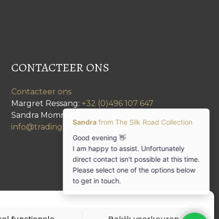
CONTACTEER ONS
Contacteer ons
Margret Ressang:
+32 (0)496 107 647
Sandra Mommen:
+32 (0)475 26 43 98
info@tradingpartners-silkroad.com
el functionele
Bekijk voorkeuren