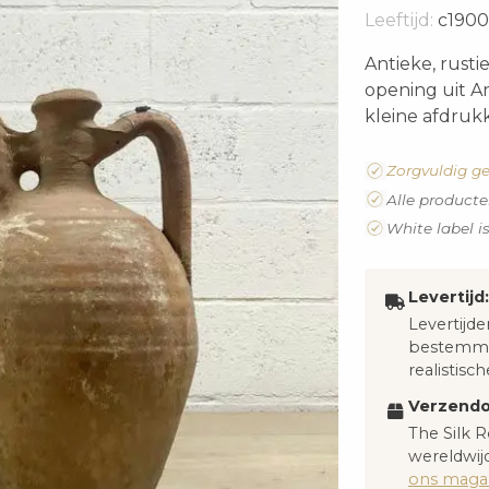
Leeftijd:
c1900
Antieke, rust
opening uit A
kleine afdruk
Zorgvuldig ge
Alle producte
White label i
Levertijd:
Levertijde
bestemmi
realistisch
Verzendo
The Silk R
wereldwijd
ons magaz