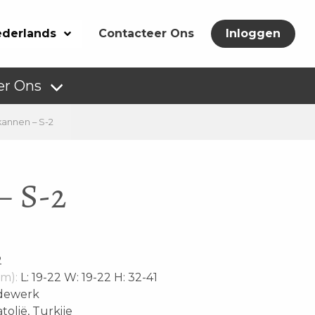
derlands
Contacteer Ons
Inloggen
er Ons
kannen – S-2
– S-2
2
m):
L: 19-22 W: 19-22 H: 32-41
dewerk
tolië, Turkije