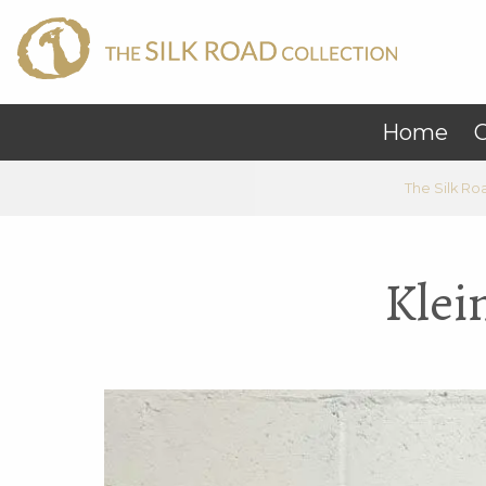
Home
C
The Silk Ro
Klei