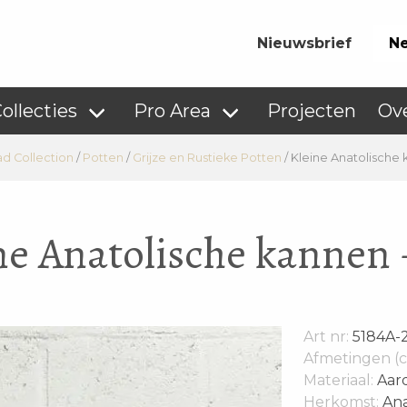
Nieuwsbrief
Ne
ollecties
Pro Area
Projecten
Ov
ad Collection
/
Potten
/
Grijze en Rustieke Potten
/
Kleine Anatolische 
ne Anatolische kannen 
Art nr:
5184A-
Afmetingen (c
Materiaal:
Aar
Herkomst:
Ana