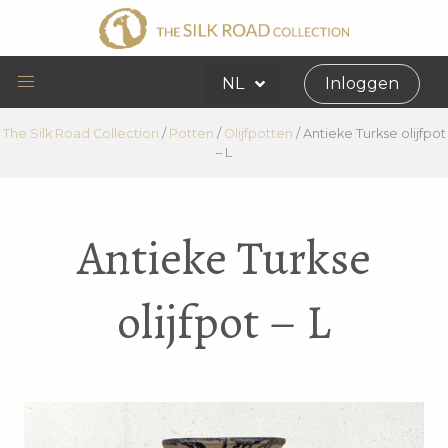
NL
Inloggen
The Silk Road Collection
/
Potten
/
Olijfpotten
/
Antieke Turkse olijfpot
– L
Antieke Turkse
olijfpot – L