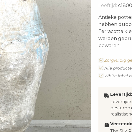
Leeftijd:
c180
Antieke potten
hebben dubbel
Terracotta kl
werden gebruik
bewaren.
Zorgvuldig ge
Alle producte
White label i
Levertijd:
Levertijde
bestemmi
realistisch
Verzendo
The Silk R