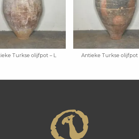
ieke Turkse olijfpot – L
Antieke Turkse olijfpot