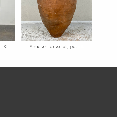
 – XL
Antieke Turkse olijfpot – L