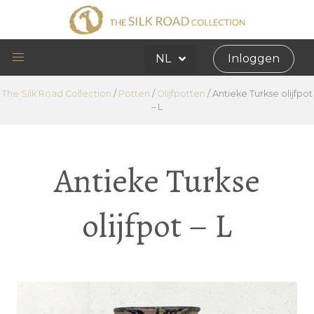
NL
Inloggen
The Silk Road Collection
/
Potten
/
Olijfpotten
/
Antieke Turkse olijfpot
– L
Antieke Turkse
olijfpot – L