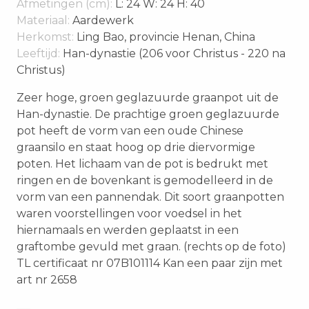
Afmetingen (cm):
L: 24 W: 24 H: 40
Materiaal:
Aardewerk
Herkomst:
Ling Bao, provincie Henan, China
Leeftijd:
Han-dynastie (206 voor Christus - 220 na
Christus)
Zeer hoge, groen geglazuurde graanpot uit de
Han-dynastie. De prachtige groen geglazuurde
pot heeft de vorm van een oude Chinese
graansilo en staat hoog op drie diervormige
poten. Het lichaam van de pot is bedrukt met
ringen en de bovenkant is gemodelleerd in de
vorm van een pannendak. Dit soort graanpotten
waren voorstellingen voor voedsel in het
hiernamaals en werden geplaatst in een
graftombe gevuld met graan. (rechts op de foto)
TL certificaat nr 07B101114 Kan een paar zijn met
art nr 2658