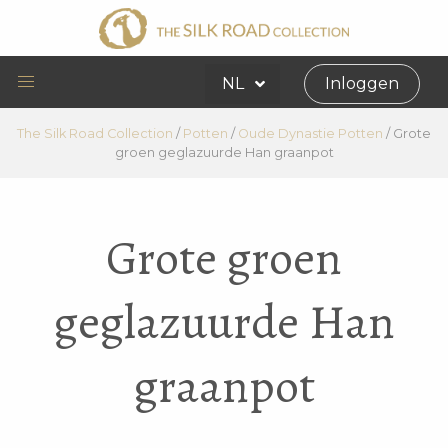
NL
Inloggen
The Silk Road Collection
/
Potten
/
Oude Dynastie Potten
/
Grote
groen geglazuurde Han graanpot
Grote groen
geglazuurde Han
graanpot