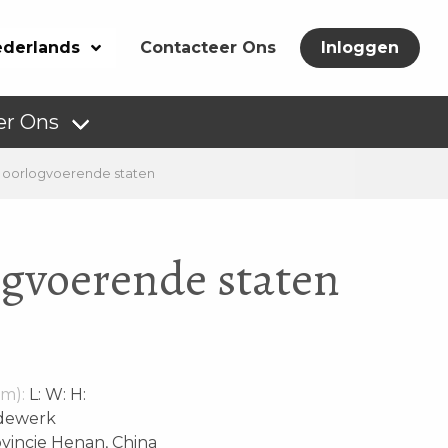
derlands
Contacteer Ons
Inloggen
er Ons
e oorlogvoerende staten
ogvoerende staten
m):
L: W: H:
dewerk
vincie Henan, China