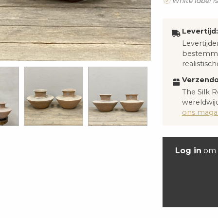
White label i
Levertijd:
Levertijde
bestemmi
realistisch
Verzendo
The Silk R
wereldwijd
ons magaz
Log in
om 