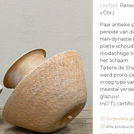
Leeftijd:
Perio
v.Chr.)
Paar antieke 
periode van d
Han-dynastie (
platte schoud
roodachtige t
het lichaam.
Tijdens de Sh
werd proto-ce
vroeg type va
meestal versie
glazuur.
Incl TL certif
Zorgvuldig ge
Alle producte