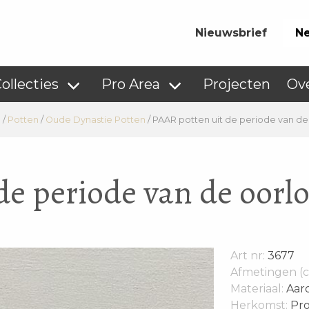
Nieuwsbrief
Ne
ollecties
Pro Area
Projecten
Ov
n
/
Potten
/
Oude Dynastie Potten
/
PAAR potten uit de periode van d
de periode van de oorl
Art nr:
3677
Afmetingen (c
Materiaal:
Aar
Herkomst:
Pro