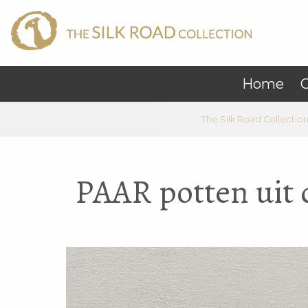
Home
C
The Silk Road Collectio
PAAR potten uit 