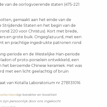
de van de oorlogvoerende staten (475-221
potten, gemaakt aan het einde van de
e Strijdende Staten en het begin van de
rond 220 voor Christus). Kort met brede,
ers en grote buik. Ongeglazuurd, met een
int en prachtige ingedrukte patronen rond
ang-periode en de Westelijke Han-periode
ladon of proto-porselein ontwikkeld, een
n het beroemde Chinese keramiek. Het was
rd met een licht geelachtig of bruin
icaat van Kotalla Laboratorium nr 27B131016
selecteerd
op karakter en kwaliteit
n zijn persoonlijk door ons ingekocht